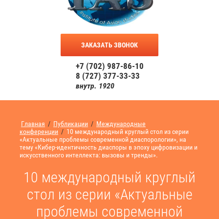
ЗАКАЗАТЬ ЗВОНОК
+7 (702) 987-86-10
8 (727) 377-33-33
внутр. 1920
Главная
/
Публикации
/
Международные
конференции
/
10 международный круглый стол из серии
«Актуальные проблемы современной диаспорологии», на
тему «Кибер-идентичность диаспоры в эпоху цифровизации и
искусственного интеллекта: вызовы и тренды».
10 международный круглый
стол из серии «Актуальные
проблемы современной