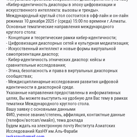
«Кибер-идентичность диаспоры в эпоху цифровизации и
искусственного интеллекта: вызовы и тренды».
Международный круглый стол состоится в офф-лайн и он-лайн
режимах 10 декабря 2025 г (среда) 15:00 по времени г.Алматы.
Основные тематические направления международного
круглого стола:
- Концепции и теоретические рамки кибер-идентичности;
- Цифровизация диаспорных сетей и культурная медиатизация;
- Искусственный интеллект и новые формы виртуальной
самопрезентации диаспор;
- Кибер-идентичность этнических диаспор: кейсы и
сравнительные исследования;
- Этика, безопасность и права в виртуальных диаспорных
сообществах;
- Междисциплинарные исследования развития цифровой
идентичности в диаспорной среде.
Указанные направления предоставлены в информативных
целях, Вы можете выступить на удобную для Вас тему в рамках
тематики Международного круглого стола.
Вашу заявку с основными данными
ФИО, ученое звание/степень, аффиляция, контактные данные
(телефон/вотсап/емайл), тема доклада
Будем ждать на электронную почту Института Азиатских
Исследований КазНУ им.Аль-Фараби
iaskaznu@gmail.com