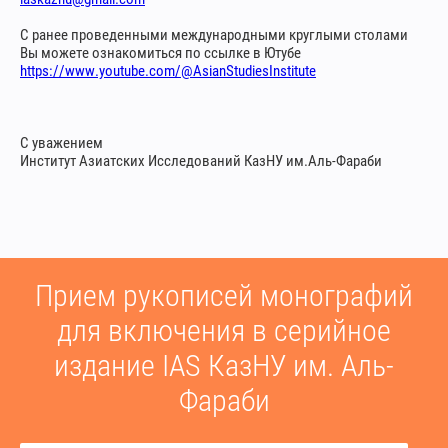
С ранее проведенными международными круглыми столами
Вы можете ознакомиться по ссылке в Ютубе
https://www.youtube.com/@AsianStudiesInstitute
С уважением
Институт Азиатских Исследований КазНУ им.Аль-Фараби
Прием рукописей монографий
для включения в серийное
издание IAS КазНУ им. Аль-
Фараби