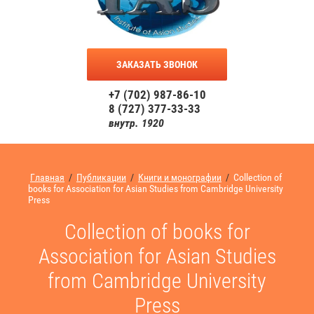
ЗАКАЗАТЬ ЗВОНОК
+7 (702) 987-86-10
8 (727) 377-33-33
внутр. 1920
Главная
/
Публикации
/
Книги и монографии
/
Collection of
books for Association for Asian Studies from Cambridge University
Press
Collection of books for
Association for Asian Studies
from Cambridge University
Press